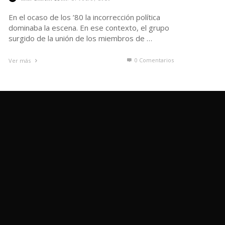
En el ocaso de los ’80 la incorrección política
dominaba la escena. En ese contexto, el grupo
surgido de la unión de los miembros de …
0 Comentarios
Ver más