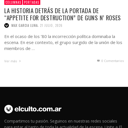
COLUMNAS
PORTADAS
LA HISTORIA DETRÁS DE LA PORTADA DE
“APPETITE FOR DESTRUCTION” DE GUNS N’ ROSES
,
MAX GARCIA LUNA
21 JULIO, 2026
En el ocaso de los ’80 la incorrección política dominaba la
escena. En ese contexto, el grupo surgido de la unión de los
miembros de …
0 Comentarios
Ver más
Compartimos tu pasión. Seguinos en nuestras redes sociales
para estar al tanto de toda la actualidad de la escena. Unite a El