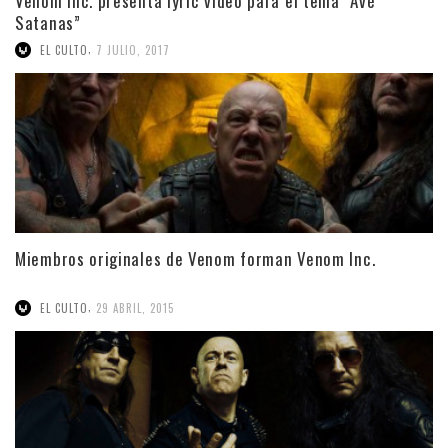
Venom Inc. presenta lyric video para el tema “Avé
Satanas”
,
EL CULTO
7 JULIO, 2017
Miembros originales de Venom forman Venom Inc.
,
EL CULTO
29 ABRIL, 2015