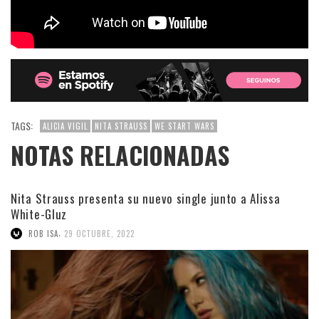
TAGS:
ALICIA VIGIL
NITA STRAUSS
WE START WARS
NOTAS RELACIONADAS
Nita Strauss presenta su nuevo single junto a Alissa
White-Gluz
,
ROB ISA
29 OCTUBRE, 2022