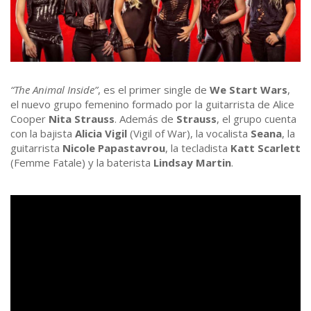
“The Animal Inside”
, es el primer single de
We Start Wars
,
el nuevo grupo femenino formado por la guitarrista de Alice
Cooper
Nita Strauss
. Además de
Strauss
, el grupo cuenta
con la bajista
Alicia Vigil
(Vigil of War), la vocalista
Seana
, la
guitarrista
Nicole Papastavrou
, la tecladista
Katt Scarlett
(Femme Fatale) y la baterista
Lindsay Martin
.