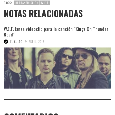
TAGS:
RETRANSMISSION
W.E.T.
NOTAS RELACIONADAS
W.E.T. lanza videoclip para la canción “Kings On Thunder
Road”
,
EL CULTO
24 ABRIL, 2018