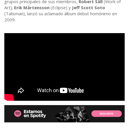
grupos principales de sus miembros,
Robert Säll
(Work of
Art),
Erik Mårtensson
(Eclipse) y
Jeff Scott Soto
(Talisman), lanzó su aclamado álbum debut homónimo en
2009.