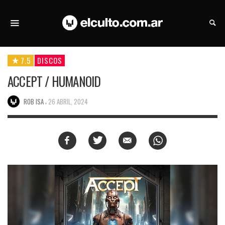
7.5
DISCOS
ACCEPT / HUMANOID
,
ROB ISA
26 ABRIL, 2024