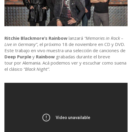
Ritchie Blackmore’s Rainbow
lanzará
“Memories in Rock –
Live in Germany”
, el próximo 18 de noviembre en CD y DVD.
Este trabajo en vivo muestra una selección de canciones de
Deep Purple
y
Rainbow
grabadas durante el breve
tour por Alemania. Acá podemos ver y escuchar como suena
el clásico
“Black Night”
.