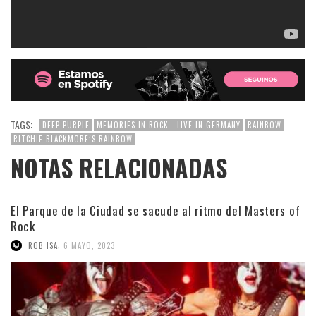
TAGS:
DEEP PURPLE
MEMORIES IN ROCK - LIVE IN GERMANY
RAINBOW
RITCHIE BLACKMORE´S RAINBOW
NOTAS RELACIONADAS
El Parque de la Ciudad se sacude al ritmo del Masters of
Rock
,
ROB ISA
6 MAYO, 2023