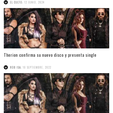
,
EL CULTO
12 JUNIO, 2024
Therion confirma su nuevo disco y presenta single
,
ROB ISA
10 SEPTIEMBRE, 2022