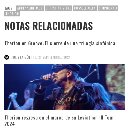
TAGS:
ADRENALINE MOB
CHRISTIAN VIDAL
RUSSELL ALLEN
SIMPHONY X
THERION
NOTAS RELACIONADAS
Therion en Groove: El cierre de una trilogía sinfónica
,
JULIETA GÜERRI
21 SEPTIEMBRE, 2024
Therion regresa en el marco de su Leviathan III Tour
2024