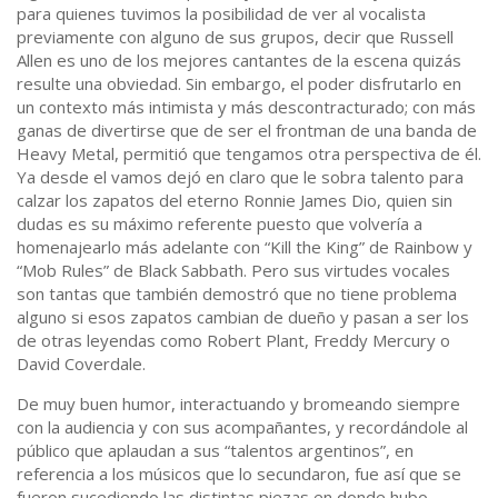
para quienes tuvimos la posibilidad de ver al vocalista
previamente con alguno de sus grupos, decir que Russell
Allen es uno de los mejores cantantes de la escena quizás
resulte una obviedad. Sin embargo, el poder disfrutarlo en
un contexto más intimista y más descontracturado; con más
ganas de divertirse que de ser el frontman de una banda de
Heavy Metal, permitió que tengamos otra perspectiva de él.
Ya desde el vamos dejó en claro que le sobra talento para
calzar los zapatos del eterno Ronnie James Dio, quien sin
dudas es su máximo referente puesto que volvería a
homenajearlo más adelante con “Kill the King” de Rainbow y
“Mob Rules” de Black Sabbath. Pero sus virtudes vocales
son tantas que también demostró que no tiene problema
alguno si esos zapatos cambian de dueño y pasan a ser los
de otras leyendas como Robert Plant, Freddy Mercury o
David Coverdale.
De muy buen humor, interactuando y bromeando siempre
con la audiencia y con sus acompañantes, y recordándole al
público que aplaudan a sus “talentos argentinos”, en
referencia a los músicos que lo secundaron, fue así que se
fueron sucediendo las distintas piezas en donde hubo