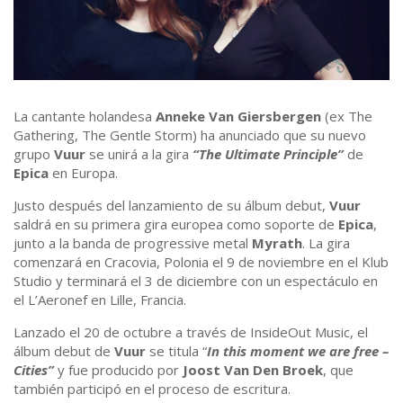
La cantante holandesa
Anneke Van Giersbergen
(ex The
Gathering, The Gentle Storm) ha anunciado que su nuevo
grupo
Vuur
se unirá a la gira
“The Ultimate Principle”
de
Epica
en Europa.
Justo después del lanzamiento de su álbum debut,
Vuur
saldrá en su primera gira europea como soporte de
Epica
,
junto a la banda de progressive metal
Myrath
. La gira
comenzará en Cracovia, Polonia el 9 de noviembre en el Klub
Studio y terminará el 3 de diciembre con un espectáculo en
el L’Aeronef en Lille, Francia.
Lanzado el 20 de octubre a través de InsideOut Music, el
álbum debut de
Vuur
se titula “
In this moment we are free –
Cities”
y fue producido por
Joost Van Den Broek
, que
también participó en el proceso de escritura.