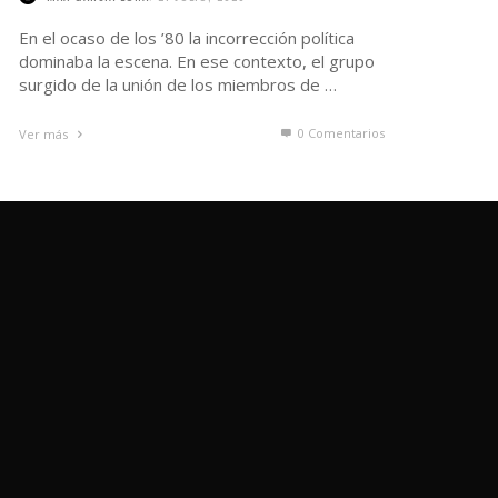
En el ocaso de los ’80 la incorrección política
dominaba la escena. En ese contexto, el grupo
surgido de la unión de los miembros de …
0 Comentarios
Ver más