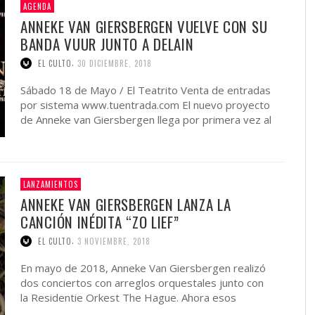
AGENDA
ANNEKE VAN GIERSBERGEN VUELVE CON SU
BANDA VUUR JUNTO A DELAIN
,
EL CULTO
30 DICIEMBRE, 2018
Sábado 18 de Mayo / El Teatrito Venta de entradas
por sistema www.tuentrada.com El nuevo proyecto
de Anneke van Giersbergen llega por primera vez al
…
LANZAMIENTOS
ANNEKE VAN GIERSBERGEN LANZA LA
CANCIÓN INÉDITA “ZO LIEF”
,
EL CULTO
3 NOVIEMBRE, 2018
En mayo de 2018, Anneke Van Giersbergen realizó
dos conciertos con arreglos orquestales junto con
la Residentie Orkest The Hague. Ahora esos
conciertos especiales estarán …