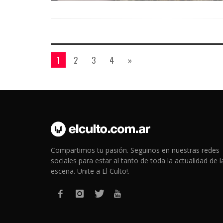
1
2
3
4
»
Compartimos tu pasión. Seguinos en nuestras redes
sociales para estar al tanto de toda la actualidad de l
escena. Unite a El Culto!.