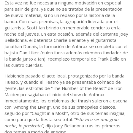
Esta vez no fue necesaria ninguna motivación en especial
para salir de gira, ya que no se trataba de la presentación
de nuevo material, si no un repaso por la historia de la
banda. Con esas premisas, la agrupación liderada por el
guitarrista Scott Ian brindo un memorable concierto en la
noche del jueves. En esta ocasión, además del cantante Joey
Belladonna, el baterista Charlie Benante y el guitarrista
Jonathan Donais, la formación de Anthrax se completó con el
bajista Dan Lilker (quien fuera además miembro fundador de
la banda junto a Ian), reemplazo temporal de Frank Bello en
las cuatro cuerdas.
Habiendo pasado el acto local, protagonizado por la banda
Hueso, y cuando el Teatro ya se presentaba colmado de
gente, las estrofas de “The Number of the Beast” de Iron
Maiden presagiaban el inicio del show de Anthrax.
Inmediatamente, los emblemas del thrash salieron a escena
con “Among the Living”, uno de sus principales clásicos,
seguido por “Caught in a Mosh”, otro de sus temas insignia,
como para que la fiesta sea total.
“Esta va a ser una gran
noche, lo presiento”
, dijo Joey Belladona tras los primeros
dos temas a modo de anticipo.