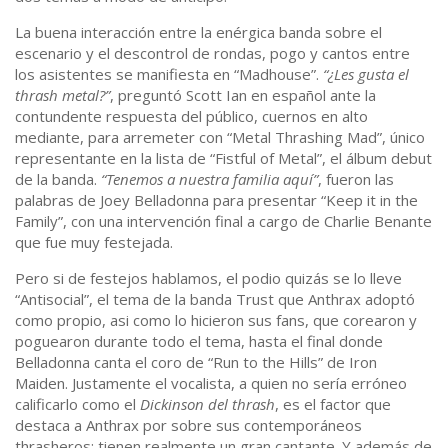
La buena interacción entre la enérgica banda sobre el
escenario y el descontrol de rondas, pogo y cantos entre
los asistentes se manifiesta en “Madhouse”.
“¿Les gusta el
thrash metal?”
, preguntó Scott Ian en español ante la
contundente respuesta del público, cuernos en alto
mediante, para arremeter con “Metal Thrashing Mad”, único
representante en la lista de “Fistful of Metal”, el álbum debut
de la banda.
“Tenemos a nuestra familia aquí”
, fueron las
palabras de Joey Belladonna para presentar “Keep it in the
Family”, con una intervención final a cargo de Charlie Benante
que fue muy festejada.
Pero si de festejos hablamos, el podio quizás se lo lleve
“Antisocial”, el tema de la banda Trust que Anthrax adoptó
como propio, asi como lo hicieron sus fans, que corearon y
poguearon durante todo el tema, hasta el final donde
Belladonna canta el coro de “Run to the Hills” de Iron
Maiden. Justamente el vocalista, a quien no sería erróneo
calificarlo como el
Dickinson del thrash
, es el factor que
destaca a Anthrax por sobre sus contemporáneos
thrasheros: tienen realmente un gran cantante. Y además de