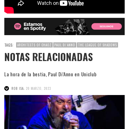
TAGS:
ARCHITECTS OF CHAOZ
PAUL DI´ANNO
THE LEAGUE OF SHADOWS
NOTAS RELACIONADAS
La hora de la bestia, Paul Di’Anno en Uniclub
,
ROB ISA
20 MARZO, 2023