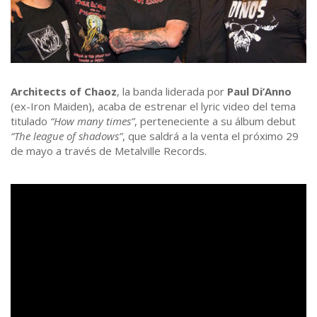
Architects of Chaoz
, la banda liderada por
Paul Di’Anno
(ex-Iron Maiden), acaba de estrenar el lyric video del tema
titulado
“How many times”
, perteneciente a su álbum debut
“The league of shadows”
, que saldrá a la venta el próximo 29
de mayo a través de Metalville Records.