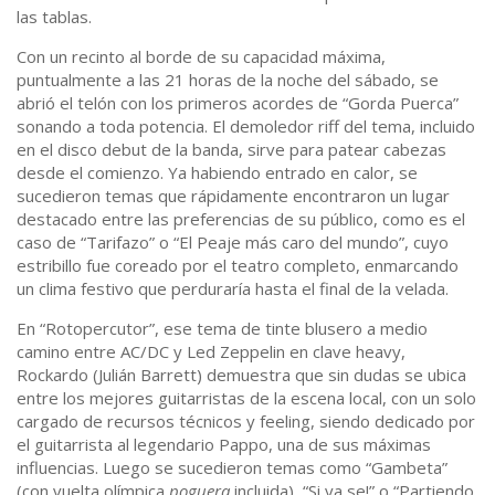
las tablas.
Con un recinto al borde de su capacidad máxima,
puntualmente a las 21 horas de la noche del sábado, se
abrió el telón con los primeros acordes de “Gorda Puerca”
sonando a toda potencia. El demoledor riff del tema, incluido
en el disco debut de la banda, sirve para patear cabezas
desde el comienzo. Ya habiendo entrado en calor, se
sucedieron temas que rápidamente encontraron un lugar
destacado entre las preferencias de su público, como es el
caso de “Tarifazo” o “El Peaje más caro del mundo”, cuyo
estribillo fue coreado por el teatro completo, enmarcando
un clima festivo que perduraría hasta el final de la velada.
En “Rotopercutor”, ese tema de tinte blusero a medio
camino entre AC/DC y Led Zeppelin en clave heavy,
Rockardo (Julián Barrett) demuestra que sin dudas se ubica
entre los mejores guitarristas de la escena local, con un solo
cargado de recursos técnicos y feeling, siendo dedicado por
el guitarrista al legendario Pappo, una de sus máximas
influencias. Luego se sucedieron temas como “Gambeta”
(con vuelta olímpica
poguera
incluida), “Si ya se!” o “Partiendo