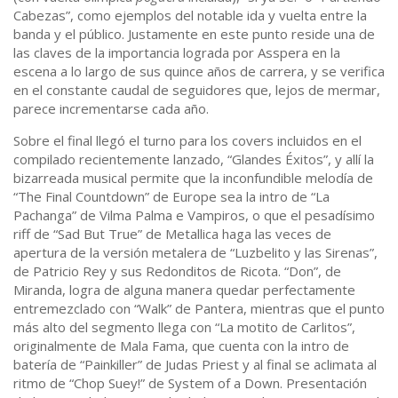
Cabezas”, como ejemplos del notable ida y vuelta entre la
banda y el público. Justamente en este punto reside una de
las claves de la importancia lograda por Asspera en la
escena a lo largo de sus quince años de carrera, y se verifica
en el constante caudal de seguidores que, lejos de mermar,
parece incrementarse cada año.
Sobre el final llegó el turno para los covers incluidos en el
compilado recientemente lanzado, “Glandes Éxitos”, y allí la
bizarreada musical permite que la inconfundible melodía de
“The Final Countdown” de Europe sea la intro de “La
Pachanga” de Vilma Palma e Vampiros, o que el pesadísimo
riff de “Sad But True” de Metallica haga las veces de
apertura de la versión metalera de “Luzbelito y las Sirenas”,
de Patricio Rey y sus Redonditos de Ricota. “Don”, de
Miranda, logra de alguna manera quedar perfectamente
entremezclado con “Walk” de Pantera, mientras que el punto
más alto del segmento llega con “La motito de Carlitos”,
originalmente de Mala Fama, que cuenta con la intro de
batería de “Painkiller” de Judas Priest y al final se aclimata al
ritmo de “Chop Suey!” de System of a Down. Presentación