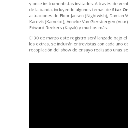
y once instrumentistas invitados. A través de vein
de la banda, incluyendo algunos temas de
Star O
actuaciones de Floor Jansen (Nightwish), Damian 
Karevik (Kamelot), Anneke Van Giersbergen (Vuur),
Edward Reekers (Kayak) y muchos más.
El 30 de marzo este registro será lanzado bajo 
los extras, se incluirán entrevistas con cada uno 
recopilación del show de ensayo realizado unas s