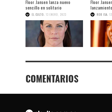
Floor Jansen lanza nuevo
Floor Janse
sencillo en solitario
lanzamiento
“Invincible”
solista
,
,
EL CULTO
13 ENERO, 2023
ROB ISA
1
COMENTARIOS