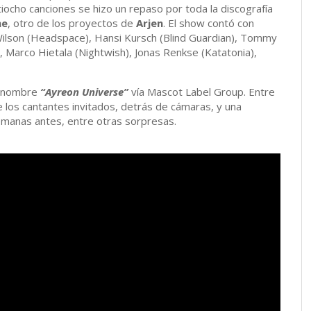
tiocho canciones se hizo un repaso por toda la discografía
ne
, otro de los proyectos de
Arjen
. El show contó con
Wilson (Headspace), Hansi Kursch (Blind Guardian), Tommy
 Marco Hietala (Nightwish), Jonas Renkse (Katatonia),
el nombre
“Ayreon Universe”
vía Mascot Label Group. Entre
de los cantantes invitados, detrás de cámaras, y una
emanas antes, entre otras sorpresas.