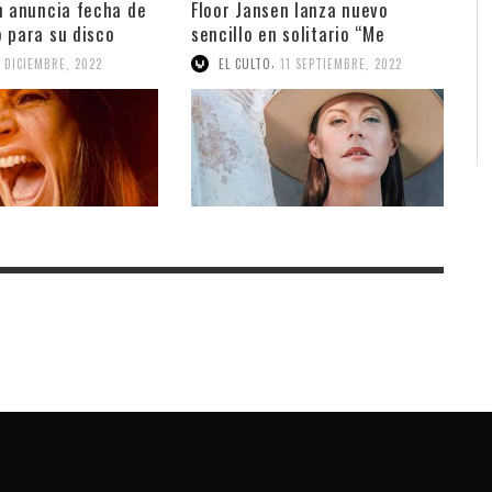
n anuncia fecha de
Floor Jansen lanza nuevo
 para su disco
sencillo en solitario “Me
Without You”
,
2 DICIEMBRE, 2022
EL CULTO
11 SEPTIEMBRE, 2022