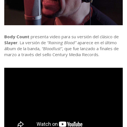
Body Count
presenta video para su versión del clásico de
Slayer
. La versión de
“Raining Blood”
aparece en el último
álbum de la banda,
“Bloodlust”
, que fue lanzado a finales de
marzo a través del sello Century Media Records.