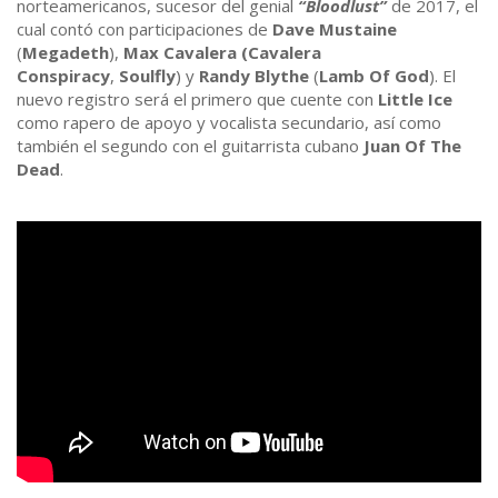
norteamericanos, sucesor del genial
“Bloodlust”
de 2017, el
cual contó con participaciones de
Dave Mustaine
(
Megadeth
),
Max Cavalera
(Cavalera
Conspiracy
,
Soulfly
) y
Randy Blythe
(
Lamb Of God
). El
nuevo registro será el primero que cuente con
Little Ice
como rapero de apoyo y vocalista secundario, así como
también el segundo con el guitarrista cubano
Juan Of The
Dead
.