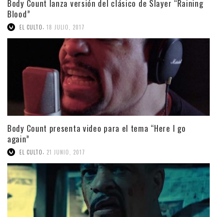
Body Count lanza versión del clásico de Slayer “Raining
Blood”
,
EL CULTO
18 JULIO, 2017
Body Count presenta video para el tema “Here I go
again”
,
EL CULTO
21 JUNIO, 2017