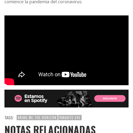
comience la pandemia del coronavirus.
TAGS:
BRING ME THE HORIZON
PARASITE EVE
NOTAS RELACIONADAS