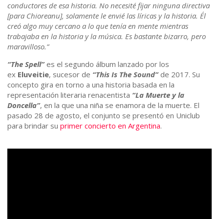
conductores de esa historia. No necesité fijar ninguna directiva
[para Chioreanu], solamente le envié las líricas y la historia. Él
creó algo muy cercano a lo que tenía en mente mientras
trabajaba en la historia y la música. Es bastante bizarro, pero
maravilloso.”
“The Spell”
es el segundo álbum lanzado por los
ex
Eluveitie
, sucesor de
“This Is The Sound”
de 2017. Su
concepto gira en torno a una historia basada en la
representación literaria renacentista
“La Muerte y la
Doncella”
, en la que una niña se enamora de la muerte. El
pasado 28 de agosto, el conjunto se presentó en Uniclub
para brindar su
primer concierto en Argentina
.