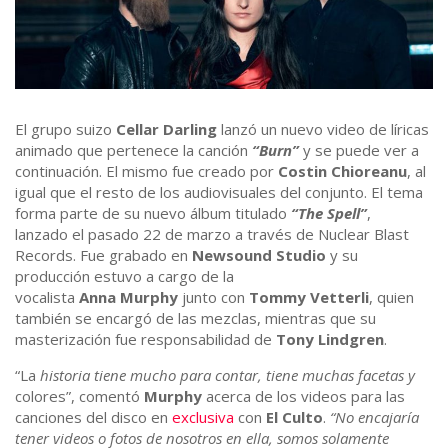
El grupo suizo
Cellar Darling
lanzó un nuevo video de líricas
animado que pertenece la canción
“Burn”
y se puede ver a
continuación. El mismo fue creado por
Costin Chioreanu
, al
igual que el resto de los audiovisuales del conjunto. El tema
forma parte de su nuevo álbum titulado
“The Spell”
,
lanzado el pasado 22 de marzo a través de Nuclear Blast
Records. Fue grabado en
Newsound Studio
y su
producción estuvo a cargo de la
vocalista
Anna
Murphy
junto con
Tommy Vetterli
, quien
también se encargó de las mezclas, mientras que su
masterización fue responsabilidad de
Tony Lindgren
.
“La
historia tiene mucho para contar, tiene muchas facetas y
colores”, comentó
Murphy
acerca de los videos para las
canciones del disco en
exclusiva
con
El Culto
.
“No encajaría
tener videos o fotos de nosotros en ella, somos solamente