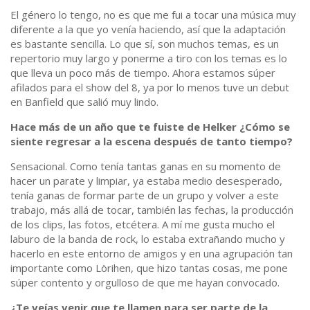
El género lo tengo, no es que me fui a tocar una música muy
diferente a la que yo venía haciendo, así que la adaptación
es bastante sencilla. Lo que sí, son muchos temas, es un
repertorio muy largo y ponerme a tiro con los temas es lo
que lleva un poco más de tiempo. Ahora estamos súper
afilados para el show del 8, ya por lo menos tuve un debut
en Banfield que salió muy lindo.
Hace más de un año que te fuiste de Helker ¿Cómo se
siente regresar a la escena después de tanto tiempo?
Sensacional. Como tenía tantas ganas en su momento de
hacer un parate y limpiar, ya estaba medio desesperado,
tenía ganas de formar parte de un grupo y volver a este
trabajo, más allá de tocar, también las fechas, la producción
de los clips, las fotos, etcétera. A mí me gusta mucho el
laburo de la banda de rock, lo estaba extrañando mucho y
hacerlo en este entorno de amigos y en una agrupación tan
importante como Lörihen, que hizo tantas cosas, me pone
súper contento y orgulloso de que me hayan convocado.
¿Te veías venir que te llamen para ser parte de la