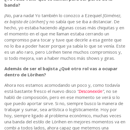
banda?
¡No, para nada! Yo también lo conozco a Ezequiel
[
Giménez,
ex bajista de Lörihen]
y no sabía que se iba a distanciar. De
hecho, yo estaba haciendo algunas cosas más chiquitas y en
el momento en el que me llaman estaba cerrando un
compromiso para tocar y tuve que decirle a esa gente que
no lo iba a poder hacer porque ya sabía lo que se venía. Este
es un año raro, pero Lörihen tiene muchos compromisos y,
si todo mejora, van a haber muchos más shows y giras.
Además de ser el bajista ¿Qué otro rol vas a ocupar
dentro de Lörihen?
Ahora nos estamos acomodando un poco y, como todavía
está bastante fresco el nuevo disco
“
Desconexión
”
, no se
habló de composición, pero en ese momento se verá si lo
que puedo aportar sirve. Si no, siempre busco la manera de
trabajar y sumar, sea artística o logísticamente. Hoy por
hoy, siempre ligado al problema económico, muchas veces
una banda del estilo de Lörihen en mejores momentos va en
combi a todos lados, ahora capaz que metemos una