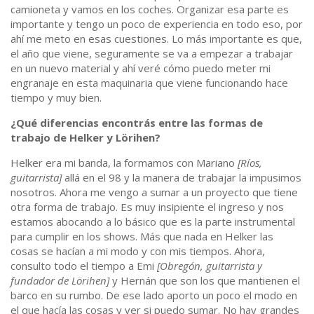
camioneta y vamos en los coches. Organizar esa parte es
importante y tengo un poco de experiencia en todo eso, por
ahí me meto en esas cuestiones. Lo más importante es que,
el año que viene, seguramente se va a empezar a trabajar
en un nuevo material y ahí veré cómo puedo meter mi
engranaje en esta maquinaria que viene funcionando hace
tiempo y muy bien.
¿Qué diferencias encontrás entre las formas de
trabajo de Helker y Lörihen?
Helker era mi banda, la formamos con Mariano
[
Ríos,
guitarrista]
allá en el 98 y la manera de trabajar la impusimos
nosotros. Ahora me vengo a sumar a un proyecto que tiene
otra forma de trabajo. Es muy insipiente el ingreso y nos
estamos abocando a lo básico que es la parte instrumental
para cumplir en los shows. Más que nada en Helker las
cosas se hacían a mi modo y con mis tiempos. Ahora,
consulto todo el tiempo a Emi
[Obregón, guitarrista y
fundador de Lörihen]
y Hernán que son los que mantienen el
barco en su rumbo. De ese lado aporto un poco el modo en
el que hacía las cosas y ver si puedo sumar. No hay grandes