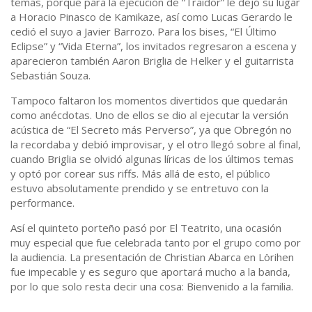
temas, porque para la ejecución de “Traidor” le dejó su lugar
a Horacio Pinasco de Kamikaze, así como Lucas Gerardo le
cedió el suyo a Javier Barrozo. Para los bises, “El Último
Eclipse” y “Vida Eterna”, los invitados regresaron a escena y
aparecieron también Aaron Briglia de Helker y el guitarrista
Sebastián Souza.
Tampoco faltaron los momentos divertidos que quedarán
como anécdotas. Uno de ellos se dio al ejecutar la versión
acústica de “El Secreto más Perverso”, ya que Obregón no
la recordaba y debió improvisar, y el otro llegó sobre al final,
cuando Briglia se olvidó algunas líricas de los últimos temas
y optó por corear sus riffs. Más allá de esto, el público
estuvo absolutamente prendido y se entretuvo con la
performance.
Así el quinteto porteño pasó por El Teatrito, una ocasión
muy especial que fue celebrada tanto por el grupo como por
la audiencia. La presentación de Christian Abarca en Lörihen
fue impecable y es seguro que aportará mucho a la banda,
por lo que solo resta decir una cosa: Bienvenido a la familia.