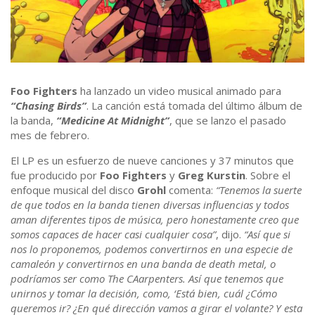
Foo Fighters
ha lanzado un video musical animado para
“Chasing Birds”
. La canción está tomada del último álbum de
la banda,
“Medicine At Midnight”
, que se lanzo el pasado
mes de febrero.
El LP es un esfuerzo de nueve canciones y 37 minutos que
fue producido por
Foo Fighters
y
Greg Kurstin
. Sobre el
enfoque musical del disco
Grohl
comenta:
“Tenemos la suerte
de que todos en la banda tienen diversas influencias y todos
aman diferentes tipos de música, pero honestamente creo que
somos capaces de hacer casi cualquier cosa”
, dijo.
“Así que si
nos lo proponemos, podemos convertirnos en una especie de
camaleón y convertirnos en una banda de death metal, o
podríamos ser como The CAarpenters. Así que tenemos que
unirnos y tomar la decisión, como, ‘Está bien, cuál ¿Cómo
queremos ir? ¿En qué dirección vamos a girar el volante? Y esta