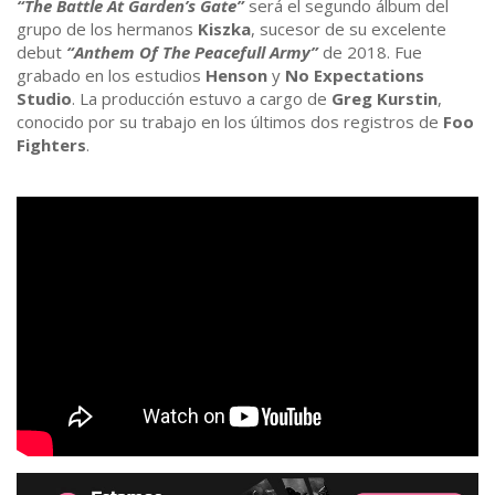
“The Battle At Garden’s Gate”
será el segundo álbum del
grupo de los hermanos
Kiszka
, sucesor de su excelente
debut
“Anthem Of The Peacefull Army”
de 2018. Fue
grabado en los estudios
Henson
y
No Expectations
Studio
. La producción estuvo a cargo de
Greg Kurstin
,
conocido por su trabajo en los últimos dos registros de
Foo
Fighters
.