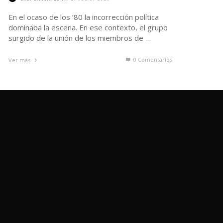
En el ocaso de los ’80 la incorrección política
dominaba la escena. En ese contexto, el grupo
surgido de la unión de los miembros de …
0 Comentarios
Ver más