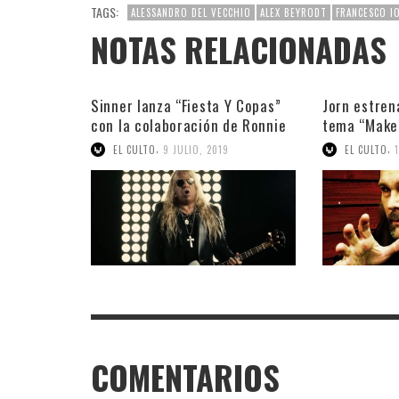
TAGS:
ALESSANDRO DEL VECCHIO
ALEX BEYRODT
FRANCESCO I
NOTAS RELACIONADAS
Sinner lanza “Fiesta Y Copas”
Jorn estrena
con la colaboración de Ronnie
tema “Make
Romero
scream”
,
,
EL CULTO
9 JULIO, 2019
EL CULTO
COMENTARIOS