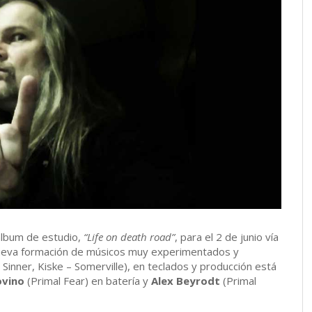
álbum de estudio,
“Life on death road”
, para el 2 de junio vía
 nueva formación de músicos muy experimentados y
 Sinner, Kiske – Somerville), en teclados y producción está
ovino
(Primal Fear) en batería y
Alex Beyrodt
(Primal