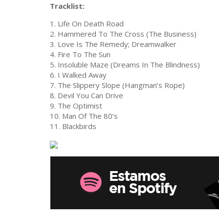
Tracklist:
1. Life On Death Road
2. Hammered To The Cross (The Business)
3. Love Is The Remedy; Dreamwalker
4. Fire To The Sun
5. Insoluble Maze (Dreams In The Blindness)
6. I Walked Away
7. The Slippery Slope (Hangman’s Rope)
8. Devil You Can Drive
9. The Optimist
10. Man Of The 80’s
11. Blackbirds