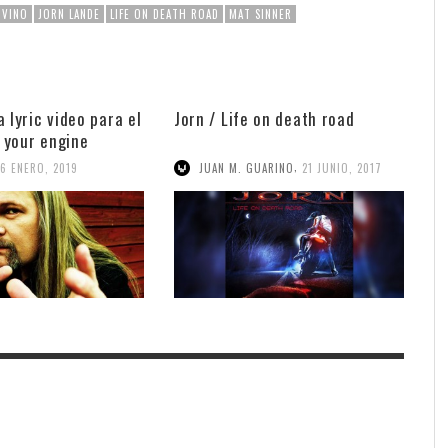
OVINO
JORN LANDE
LIFE ON DEATH ROAD
MAT SINNER
 lyric video para el
Jorn / Life on death road
 your engine
,
16 ENERO, 2019
JUAN M. GUARINO
21 JUNIO, 2017