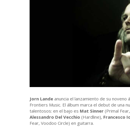
Jorn Lande
anuncia el lanzamiento de su noveno 
Frontiers Music. El álbum marca el debut de una
talentosos: en el bajo es
Mat Sinner
(Primal Fear,
Alessandro Del Vecchio
(Hardline),
Francesco I
Fear, Voodoo Circle) en guitarra.