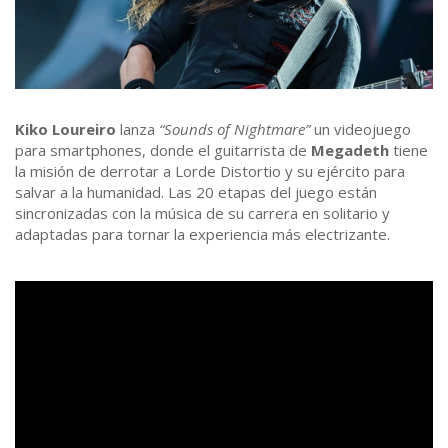
Kiko Loureiro
lanza
“Sounds of Nightmare”
un videojuego
para smartphones, donde el guitarrista de
Megadeth
tiene
la misión de derrotar a Lorde Distortio y su ejército para
salvar a la humanidad. Las 20 etapas del juego están
sincronizadas con la música de su carrera en solitario y
adaptadas para tornar la experiencia más electrizante.