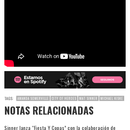
TAGS:
AMANDA SOMERVILLE
CITY OF HEROES
MAT SINNER
MICHAEL KISKE
NOTAS RELACIONADAS
Sinner lanza “Fiesta Y Copas” con la colaboración de