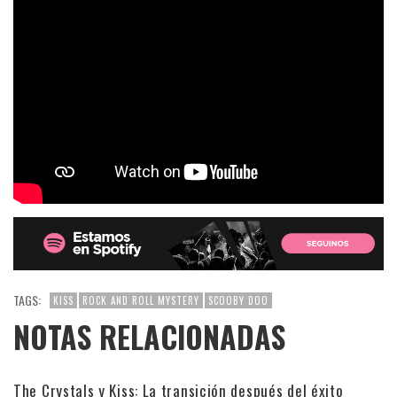
TAGS:
KISS
ROCK AND ROLL MYSTERY
SCOOBY DOO
NOTAS RELACIONADAS
The Crystals y Kiss: La transición después del éxito