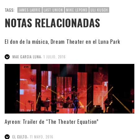
TAGS:
JAMES LABRIE
LAST UNION
MIKE LEPOND
ULI KUSCH
NOTAS RELACIONADAS
El don de la música, Dream Theater en el Luna Park
,
MAX GARCIA LUNA
1 JULIO, 2016
Ayreon: Trailer de “The Theater Equation”
,
EL CULTO
11 MAYO, 2016