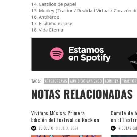
14. Castillos de papel
15. Medley (Traidor / Realidad Virtual / Corazón d
16. Antihéroe
17. El último eclipse
18. Vida Eterna
TAGS:
AFTERDREAMS
AÚN SIGO LATIENDO
LÖRIHEN
TRAETOR
NOTAS RELACIONADAS
Vivimos Música: Primera
Comité de b
Edición del Festival de Rock en
en El Teatri
Argentina
,
EL CULTO
3 JULIO, 2024
NICOLAS CA