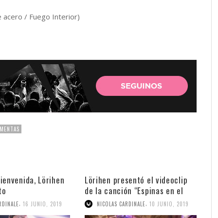
e acero / Fuego Interior)
MENTAS
ienvenida, Lörihen
Lörihen presentó el videoclip
to
de la canción “Espinas en el
Alma”
,
,
RDINALE
16 JUNIO, 2019
NICOLAS CARDINALE
10 JUNIO, 2019