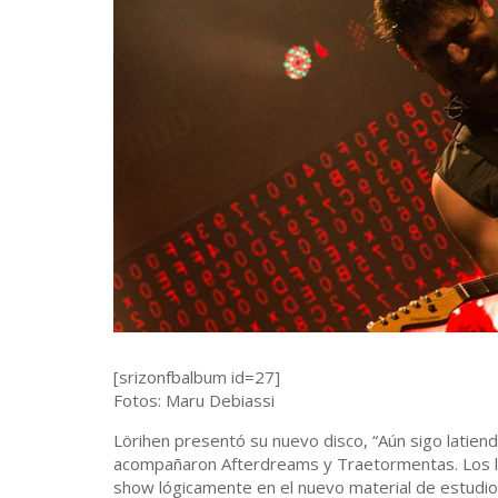
[srizonfbalbum id=27]
Fotos: Maru Debiassi
Lörihen presentó su nuevo disco, “Aún sigo latiend
acompañaron Afterdreams y Traetormentas. Los l
show lógicamente en el nuevo material de estudio