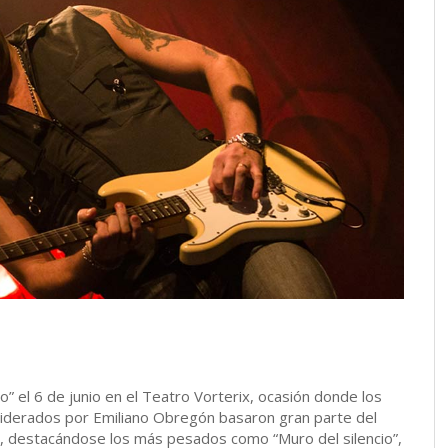
o” el 6 de junio en el Teatro Vorterix, ocasión donde los
iderados por Emiliano Obregón basaron gran parte del
, destacándose los más pesados como “Muro del silencio”,