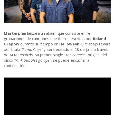
Masterplan
lanzará un álbum que consiste en re-
grabaciones de canciones que fueron escritas por
Roland
Grapow
durante su tiempo en
Helloween
. El trabajo llevará
por titulo
“PumpKings”
y será editado el 28 de julio a través
de AFM Records. Su primer single
“The chance”
, original del
disco
“Pink bubbles go ape”
, se puede escuchar a
continuación.