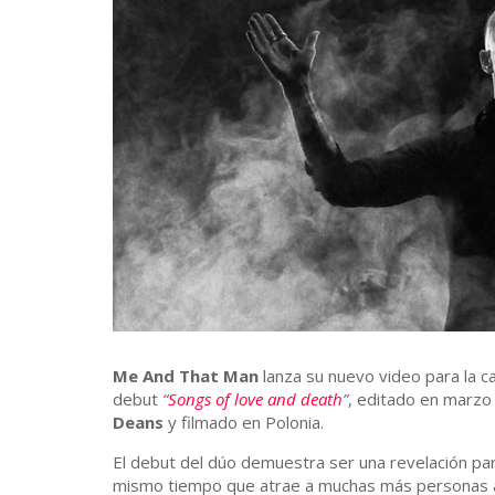
Me And That Man
lanza su nuevo video para la c
debut
“
Songs of love and death
”
, editado en marzo a
Deans
y filmado en Polonia.
El debut del dúo demuestra ser una revelación p
mismo tiempo que atrae a muchas más personas a