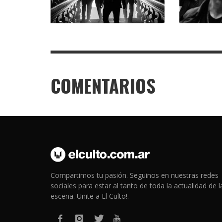
COMENTARIOS
Compartimos tu pasión. Seguinos en nuestras redes
sociales para estar al tanto de toda la actualidad de l
escena. Unite a El Culto!.