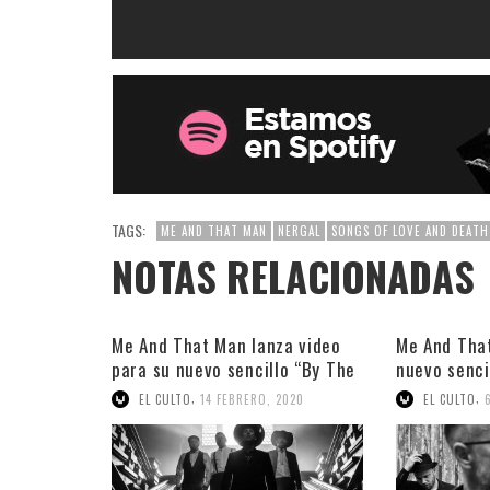
TAGS:
ME AND THAT MAN
NERGAL
SONGS OF LOVE AND DEATH
NOTAS RELACIONADAS
Me And That Man lanza video
Me And Tha
para su nuevo sencillo “By The
nuevo senci
River”
Devil”
,
,
EL CULTO
14 FEBRERO, 2020
EL CULTO