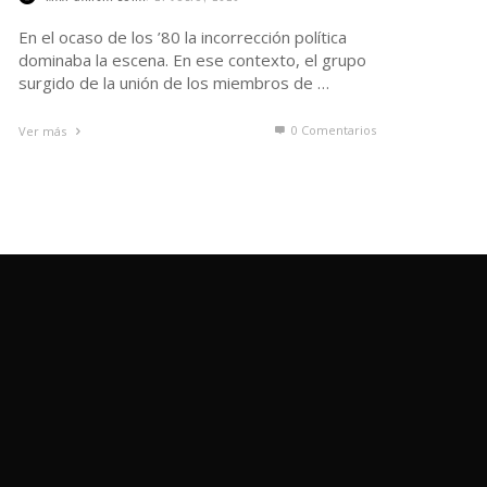
En el ocaso de los ’80 la incorrección política
dominaba la escena. En ese contexto, el grupo
surgido de la unión de los miembros de …
0 Comentarios
Ver más