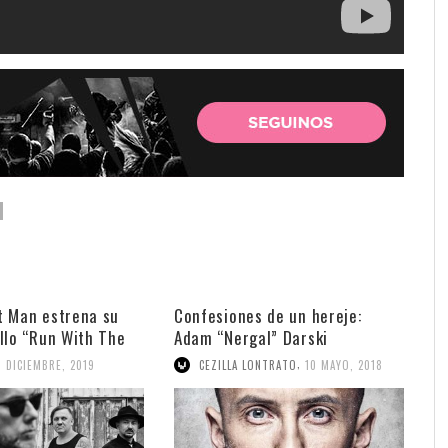
t Man estrena su
Confesiones de un hereje:
llo “Run With The
Adam “Nergal” Darski
,
6 DICIEMBRE, 2019
CEZILLA LONTRATO
10 MAYO, 2018