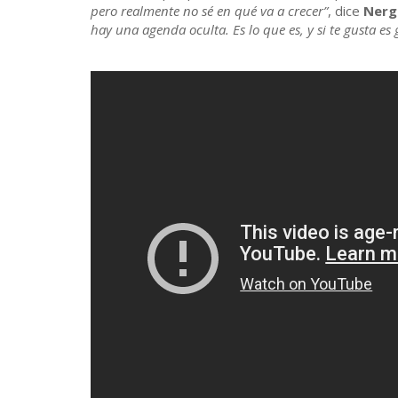
pero realmente no sé en qué va a crecer”
, dice
Nerg
hay una agenda oculta. Es lo que es, y si te gusta es 