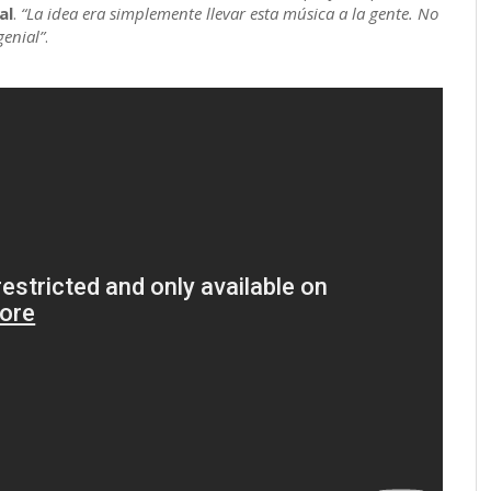
al
.
“La idea era simplemente llevar esta música a la gente. No
genial”
.