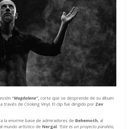
anción
“Magdalene”
, corte que se desprende de su álbum
 través de Cooking Vinyl. El clip fue dirigido por
Zev
ara la enorme base de admiradores de
Behemoth
, al
l mundo artístico de
Nergal
.
“Este es un proyecto paralelo,