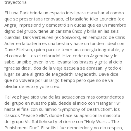
trayectoria.
El Luna Park brinda un espacio ideal para escuchar al combo
que se presentaba renovado, el brasileño Kiko Loureiro (ex
Angra) impresionó y demostró sin dudas que es un miembro
digno del grupo, tiene un carisma único y brilla en las seis
cuerdas, Dirk Verbeuren (ex Soilwork), en remplazo de Chris
Adler en la batería es una bestia y hace un tándem ideal con
Dave Ellefson, quien parece tener una energía inagotable, y
el colorado… es el colorado!. Hizo cede en Argentina y lo
sabe, un pibe joven lo ve, levanta los brazos y grita al cielo
“gracias dios”, dos de la vieja escuela se abrazan, y todo el
lugar se une al grito de Megadeth! Megadeth!, Dave dice
que no volverá por un largo tiempo pero que no se va
olvidar de esto y yo le creo.
Tal vez haya sido una de las actuaciones mas contundentes
del grupo en nuestro país, desde el inicio con “Hangar 18”,
hasta el final con su himno “Symphony of Destruction”, los
clásicos “Peace Sells”, donde hace su aparición la mascota
del grupo Vic Rattlehead y el cierre con “Holy Wars… The
Punishment Due”. El setlist fue demoledor y no dio respiro,