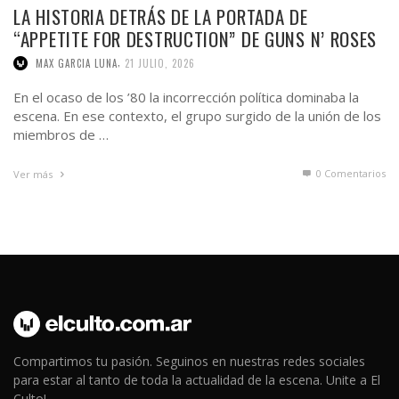
LA HISTORIA DETRÁS DE LA PORTADA DE
“APPETITE FOR DESTRUCTION” DE GUNS N’ ROSES
,
MAX GARCIA LUNA
21 JULIO, 2026
En el ocaso de los ’80 la incorrección política dominaba la
escena. En ese contexto, el grupo surgido de la unión de los
miembros de …
0 Comentarios
Ver más
Compartimos tu pasión. Seguinos en nuestras redes sociales
para estar al tanto de toda la actualidad de la escena. Unite a El
Culto!.