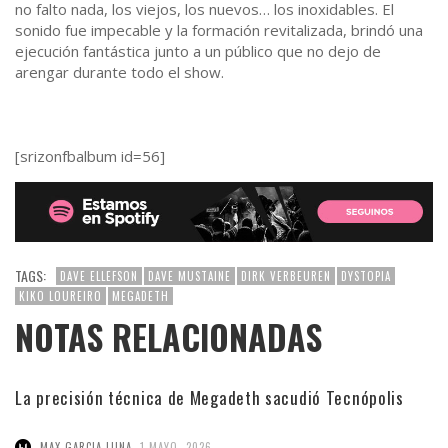
no falto nada, los viejos, los nuevos… los inoxidables. El
sonido fue impecable y la formación revitalizada, brindó una
ejecución fantástica junto a un público que no dejo de
arengar durante todo el show.
[srizonfbalbum id=56]
TAGS:
DAVE ELLEFSON
DAVE MUSTAINE
DIRK VERBEUREN
DYSTOPIA
KIKO LOUREIRO
MEGADETH
NOTAS RELACIONADAS
La precisión técnica de Megadeth sacudió Tecnópolis
,
MAX GARCIA LUNA
1 MAYO, 2026