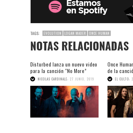
TAGS:
EVOLUTION
LOGAN MADER
ONCE HUMAN
NOTAS RELACIONADAS
Disturbed lanza un nuevo video
Once Human
para la canción “No More”
de la canci
,
,
NICOLAS CARDINALE
27 JUNIO, 2019
EL CULTO