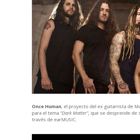
Once Human
, el proyecto del ex guitarrista de M
para el tema
“Dark Matter”
, que se desprende de 
través de earMUSIC.