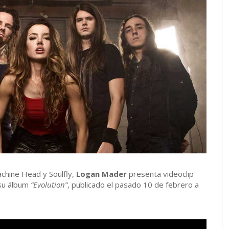
achine Head y Soulfly,
Logan Mader
presenta videoclip
su álbum
“Evolution”
, publicado el pasado 10 de febrero a