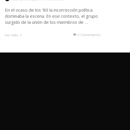
En el ocaso de los ’80 la incorrección política
dominaba la escena. En ese contexto, el grupo
surgido de la unión de los miembros de …
0 Comentarios
Ver más