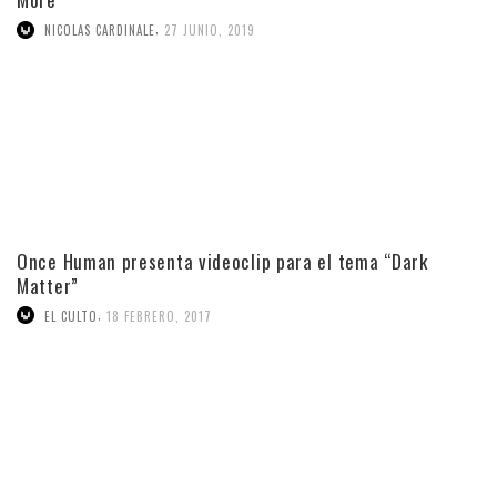
,
NICOLAS CARDINALE
27 JUNIO, 2019
Once Human presenta videoclip para el tema “Dark
Matter”
,
EL CULTO
18 FEBRERO, 2017