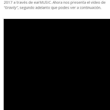
2017 a través de earMUSIC. Ahora nos presenta el video de
“Gravity”
, segundo adelanto que podes ver a continuación.