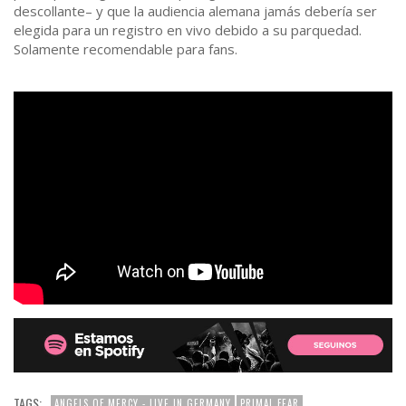
descollante– y que la audiencia alemana jamás debería ser
elegida para un registro en vivo debido a su parquedad.
Solamente recomendable para fans.
TAGS:
ANGELS OF MERCY - LIVE IN GERMANY
PRIMAL FEAR