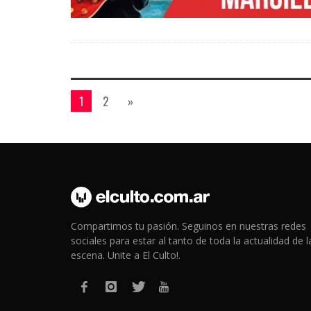
1
2
»
Compartimos tu pasión. Seguinos en nuestras redes
sociales para estar al tanto de toda la actualidad de l
escena. Unite a El Culto!.