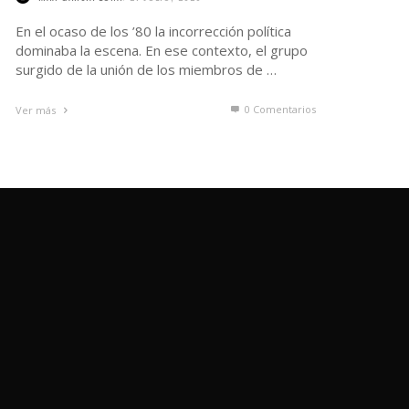
En el ocaso de los ’80 la incorrección política
dominaba la escena. En ese contexto, el grupo
surgido de la unión de los miembros de …
0 Comentarios
Ver más