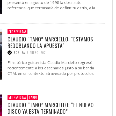
presentó en agosto de 1998 la obra auto
referencial que terminaría de definir tu estilo, a la
vez que …
ENTREVISTAS
CLAUDIO “TANO” MARCIELLO: “ESTAMOS
REDOBLANDO LA APUESTA”
,
ROB ISA
8 ENERO, 2021
El histórico guitarrista Claudio Marciello regresó
recientemente a los escenarios junto a su banda
CTM, en un contexto atravesado por protocolos
sanitarios para los shows …
ENTREVISTAS
RADIO
CLAUDIO “TANO” MARCIELLO: “EL NUEVO
DISCO YA ESTA TERMINADO”