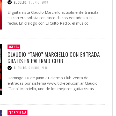
,
EL CULTO
8 JUNIO, 2018
El guitarrista Claudio Marciello actualmente transita
su carrera solista con cinco discos editados a la
fecha. En diálogo con El Culto Radio, el músico
adelanto …
AGENDA
CLAUDIO “TANO” MARCIELLO CON ENTRADA
GRATIS EN PALERMO CLUB
,
EL CULTO
5 JUNIO, 2018
Domingo 10 de junio / Palermo Club Venta de
entradas por sistema www.ticketek.com.ar Claudio
“Tano” Marciello, uno de los mejores guitarristas
argentinos, se presentará el …
ENTREVISTAS