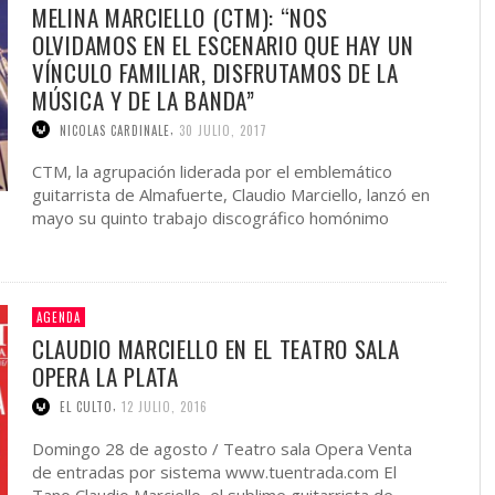
MELINA MARCIELLO (CTM): “NOS
OLVIDAMOS EN EL ESCENARIO QUE HAY UN
VÍNCULO FAMILIAR, DISFRUTAMOS DE LA
MÚSICA Y DE LA BANDA”
,
NICOLAS CARDINALE
30 JULIO, 2017
CTM, la agrupación liderada por el emblemático
guitarrista de Almafuerte, Claudio Marciello, lanzó en
mayo su quinto trabajo discográfico homónimo
compuesto de catorce nuevas canciones. …
AGENDA
CLAUDIO MARCIELLO EN EL TEATRO SALA
OPERA LA PLATA
,
EL CULTO
12 JULIO, 2016
Domingo 28 de agosto / Teatro sala Opera Venta
de entradas por sistema www.tuentrada.com El