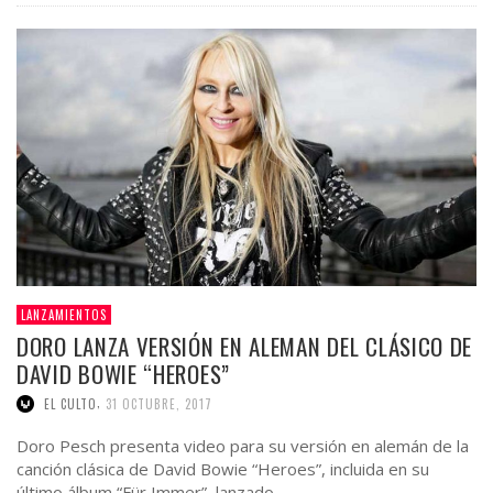
LANZAMIENTOS
DORO LANZA VERSIÓN EN ALEMAN DEL CLÁSICO DE
DAVID BOWIE “HEROES”
,
EL CULTO
31 OCTUBRE, 2017
Doro Pesch presenta video para su versión en alemán de la
canción clásica de David Bowie “Heroes”, incluida en su
último álbum “Für Immer”, lanzado …