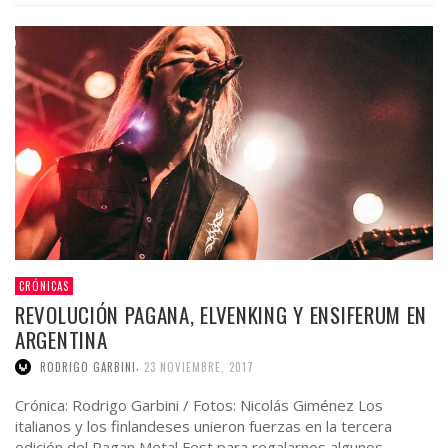
CRÓNICAS
REVOLUCIÓN PAGANA, ELVENKING Y ENSIFERUM EN
ARGENTINA
,
RODRIGO GARBINI
23 NOVIEMBRE, 2017
Crónica: Rodrigo Garbini / Fotos: Nicolás Giménez Los
italianos y los finlandeses unieron fuerzas en la tercera
edición del Pagan Metal Fest para regalarnos algunos …