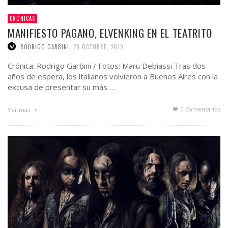
CRÓNICAS
MANIFIESTO PAGANO, ELVENKING EN EL TEATRITO
,
RODRIGO GARBINI
29 OCTUBRE, 2019
Crónica: Rodrigo Garbini / Fotos: Maru Debiassi Tras dos
años de espera, los italianos volvieron a Buenos Aires con la
excusa de presentar su más …
0 Comentarios
Ver más