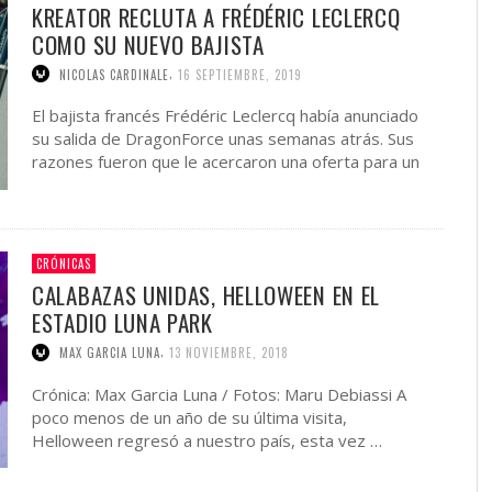
KREATOR RECLUTA A FRÉDÉRIC LECLERCQ
COMO SU NUEVO BAJISTA
,
NICOLAS CARDINALE
16 SEPTIEMBRE, 2019
El bajista francés Frédéric Leclercq había anunciado
su salida de DragonForce unas semanas atrás. Sus
razones fueron que le acercaron una oferta para un
nuevo proyecto que, …
CRÓNICAS
CALABAZAS UNIDAS, HELLOWEEN EN EL
ESTADIO LUNA PARK
,
MAX GARCIA LUNA
13 NOVIEMBRE, 2018
Crónica: Max Garcia Luna / Fotos: Maru Debiassi A
poco menos de un año de su última visita,
Helloween regresó a nuestro país, esta vez …