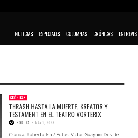
NOTICIAS
ESPECIALES
COLUMNAS
CRÓNICAS
ENTREVIS
CRÓNICAS
THRASH HASTA LA MUERTE, KREATOR Y
TESTAMENT EN EL TEATRO VORTERIX
OF
EL MUNDO DEL ROCK DE LUTO: MURIÓ OZZY
5 VERSIONES METAL/HARD ROCK DE DAVID BOWIE
KORN VOLVIÓ A BUENOS AIRES CON UNA
KARLOS CUADRADO (LA H NO MURIÓ): “SOMOS
QUIET RIOT REGRESA A LA ARGENTINA CON EL
SPIRITBOX / TSUNAMI SEA
M
E
U
C
S
D
OSBOURNE A LOS 76 AÑOS
DESCARGA DE PURA INTENSIDAD
SOBREVIVIENTES DE UNA GENERACIÓN QUE LA
“METAL HEALTH TOUR 2027”
“
E
E
T
E
,
ROB ISA
4 MAYO, 2023
,
,
MAX GARCIA LUNA
ROB ISA
22 DICIEMBRE, 2025
8 ENERO, 2026
PASÓ MUY MAL”
,
,
,
EL CULTO
MAX GARCIA LUNA
EL CULTO
22 JULIO, 2025
11 JUNIO, 2026
13 MAYO, 2026
Crónica: Roberto Isa / Fotos: Victor Guagnini Dos de
,
ROB ISA
31 MAYO, 2026