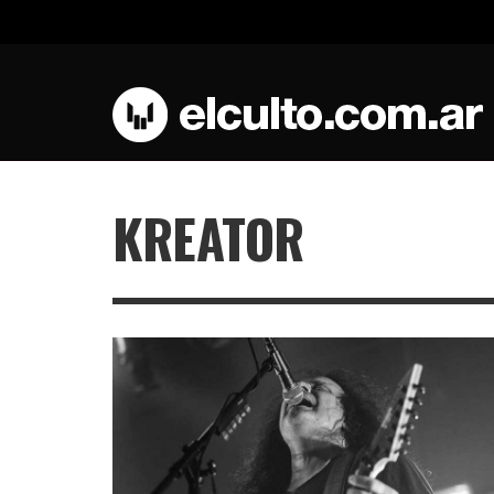
KREATOR
IRON MAIDEN ENTRARÁ AL ROCK AND ROLL HALL 
ARTISTAS IA: ¿DEJÓ DE IMPORTARNOS QUIÉN
UN AMIGO DE LA CASA : GILBY CLARKE EN THE
PAUL GILBERT: “ME CONVERTÍ EN UN CANTANTE A
DEF LEPPARD VUELVE A BUENOS AIRES JUNTO A
MEGADETH / MEGADETH
FAME EN 2026
ESCRIBE LAS CANCIONES?
ROXY LIVE
TRAVÉS DE LA GUITARRA”
EXTREME
,
ROB ISA
25 ENERO, 2026
,
,
,
,
,
EL CULTO
MAX GARCIA LUNA
JULIETA GÜERRI
ROB ISA
EL CULTO
3 AGOSTO, 2026
14 ABRIL, 2026
26 JUNIO, 2026
28 MAYO, 2026
24 ABRIL, 2026