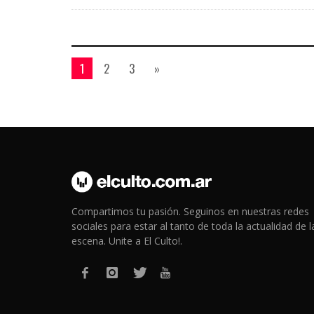
1
2
3
»
Compartimos tu pasión. Seguinos en nuestras redes
sociales para estar al tanto de toda la actualidad de l
escena. Unite a El Culto!.