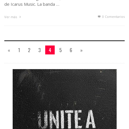
de Icarus Music. La banda …
0 Comentarios
Ver más
«
1
2
3
4
5
6
»