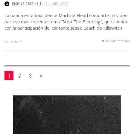
,
NICOLAS CARDINALE
17 JUNIO, 2020
La banda estadounidense Machine Head comparte un video
para su más reciente tema “Stop The Bleeding”, que cuenta
con la participación del cantante Jesse Leach de Killswitch
Engage. La canción …
0 Comentarios
Ver más
1
2
3
»