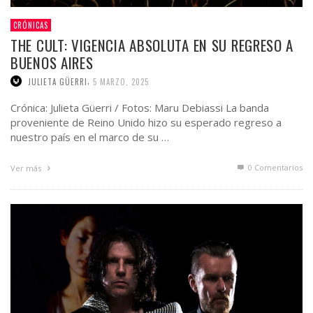
CRÓNICAS
THE CULT: VIGENCIA ABSOLUTA EN SU REGRESO A
BUENOS AIRES
,
JULIETA GÜERRI
5 MARZO, 2025
Crónica: Julieta Güerri / Fotos: Maru Debiassi La banda
proveniente de Reino Unido hizo su esperado regreso a
nuestro país en el marco de su …
0 Comentarios
Ver más