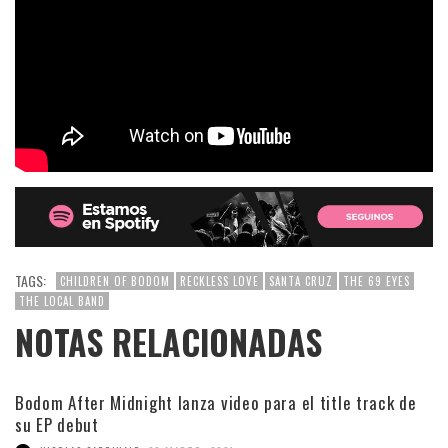
TAGS:
CHILDREN OF BODOM
RECKLESS LOVE
SANTA CRUZ
THE 69 EYES
THE LOCAL BAND
NOTAS RELACIONADAS
Bodom After Midnight lanza video para el title track de
su EP debut