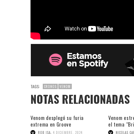
TAGS:
CRONOS
VENOM
NOTAS RELACIONADAS
Venom desplegó su furia
Venom estre
extrema en Groove
el tema “Br
,
ROB ISA
4 DICIEMBRE, 2024
NICOLAS CA