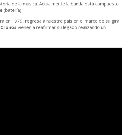
istoria de la música. Actualmente la banda está compuesto
e
(batería).
ra en 1979, regresa a nuestro país en el marco de su gira
r
Cronos
vienen a reafirmar su legado realizando un