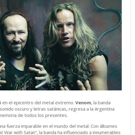
 en el epicentro del metal extremo.
Venom
, la banda
 sonido oscuro y letras satánicas, regresa a la Argentina
memoria de todos los presentes.
una fuerza imparable en el mundo del metal. Con álbumes
At War with Satan”, la banda ha influenciado a innumerables