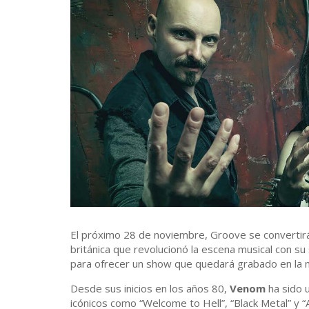
El próximo 28 de noviembre, Groove se convertirá
británica que revolucionó la escena musical con su
para ofrecer un show que quedará grabado en la 
Desde sus inicios en los años 80,
Venom
ha sido 
icónicos como “Welcome to Hell”, “Black Metal” y “