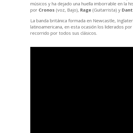
músicos y ha dejado una huella imborrable en la h
por
Cronos
(voz, Bajo),
Rage
(Guitarrista) y
Dant
La banda británica formada en Newcastle, Inglater
latinoamericana, en esta ocasión los liderados po
recorrido por todos sus clásicos.