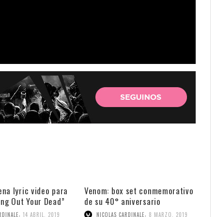
na lyric video para
Venom: box set conmemorativo
ing Out Your Dead”
de su 40° aniversario
,
,
RDINALE
14 ABRIL, 2019
NICOLAS CARDINALE
8 MARZO, 2019