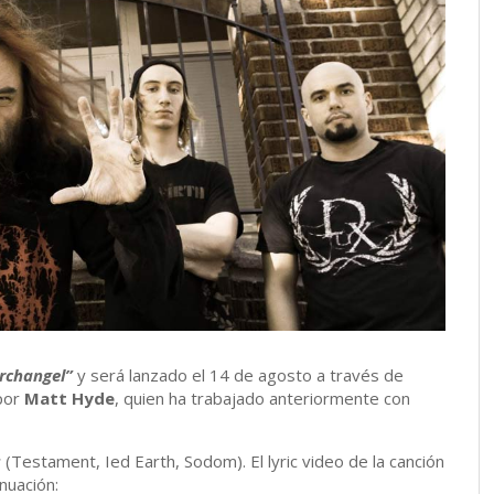
rchangel”
y será lanzado el 14 de agosto a través de
 por
Matt Hyde
, quien ha trabajado anteriormente con
r
(Testament, Ied Earth, Sodom). El lyric video de la canción
nuación: