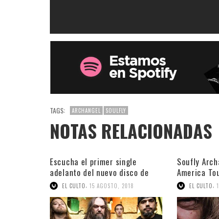
TAGS:
ARCHANGEL
SOULFLY
NOTAS RELACIONADAS
Escucha el primer single
Soufly Arch
adelanto del nuevo disco de
America To
Soulfly
,
,
EL CULTO
15 AGOSTO, 2018
EL CULTO