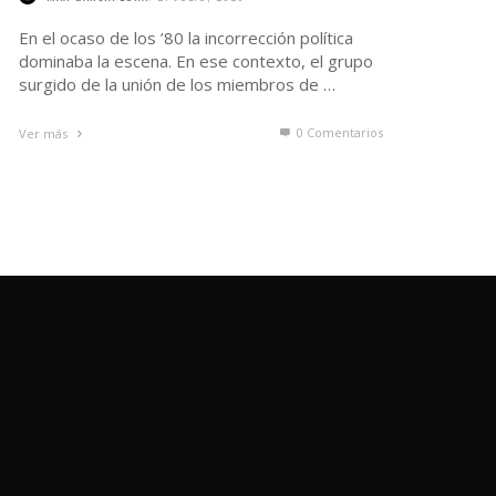
En el ocaso de los ’80 la incorrección política
dominaba la escena. En ese contexto, el grupo
surgido de la unión de los miembros de …
0 Comentarios
Ver más