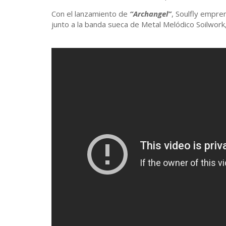
Con el lanzamiento de
“Archangel”
, Soulfly empre
junto a la banda sueca de Metal Melódico Soilwork