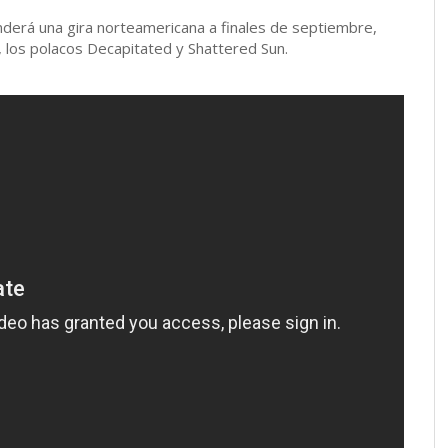
nderá una gira norteamericana a finales de septiembre,
, los polacos Decapitated y Shattered Sun.