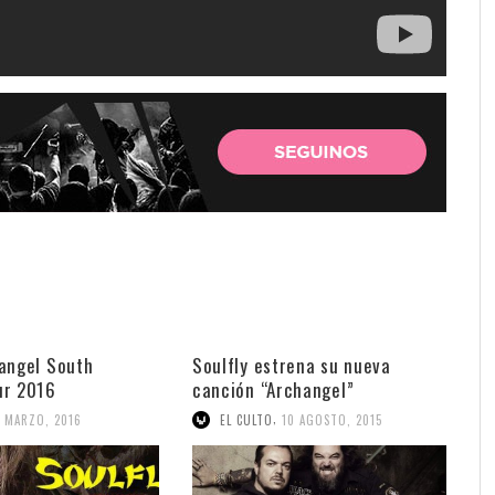
angel South
Soulfly estrena su nueva
ur 2016
canción “Archangel”
,
1 MARZO, 2016
EL CULTO
10 AGOSTO, 2015