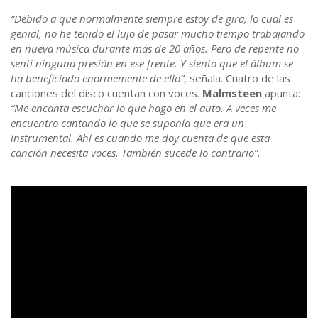
“Debido a que normalmente siempre estoy de gira, lo cual es
genial, no he tenido el lujo de pasar mucho tiempo trabajando
en nueva música durante más de 20 años. Pero de repente no
sentí ninguna presión en ese frente. Y siento que el álbum se
ha beneficiado enormemente de ello”
, señala. Cuatro de las
canciones del disco cuentan con voces.
Malmsteen
apunta:
“Me encanta escuchar lo que hago en el auto. A veces me
encuentro cantando lo que se suponía que era un
instrumental. Ahí es cuando me doy cuenta de que esta
canción necesita voces. También sucede lo contrario”
.