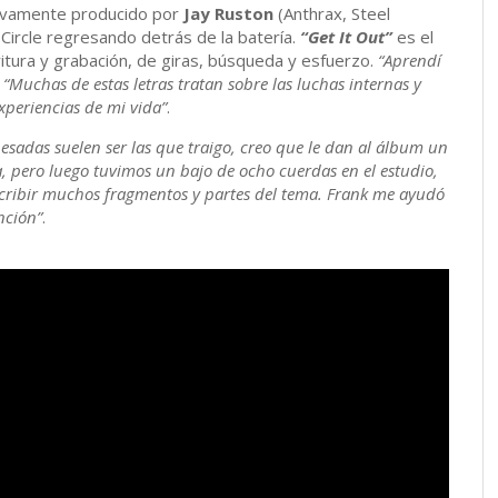
evamente producido por
Jay Ruston
(Anthrax, Steel
Circle regresando detrás de la batería.
“Get It Out”
es el
itura y grabación, de giras, búsqueda y esfuerzo.
“Aprendí
,
“Muchas de estas letras tratan sobre las luchas internas y
xperiencias de mi vida”
.
esadas suelen ser las que traigo, creo que le dan al álbum un
a, pero luego tuvimos un bajo de ocho cuerdas en el estudio,
cribir muchos fragmentos y partes del tema. Frank me ayudó
anción”
.