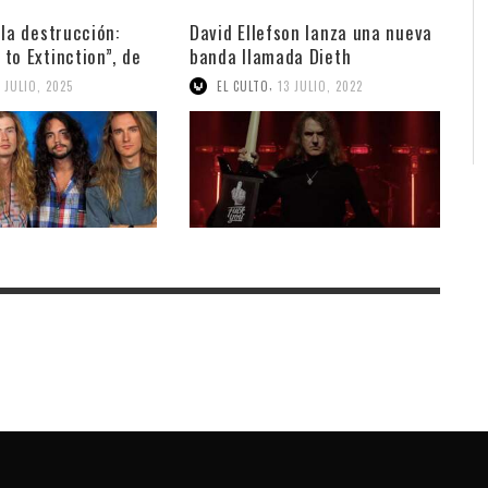
 la destrucción:
David Ellefson lanza una nueva
to Extinction”, de
banda llamada Dieth
,
4 JULIO, 2025
EL CULTO
13 JULIO, 2022