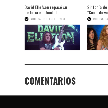
David Ellefson repasó su
Sinfonía de
historia en Uniclub
“Countdown 
Megadeth
,
,
ROB ISA
18 FEBRERO, 2026
ROB ISA
1
COMENTARIOS