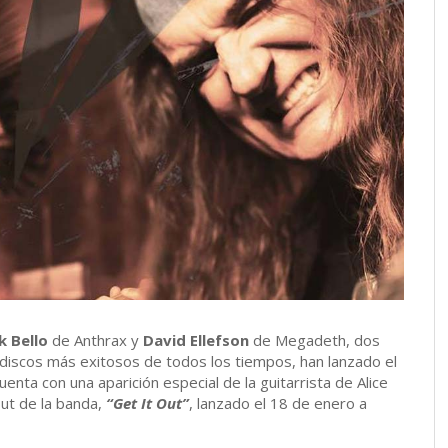
k Bello
de Anthrax y
David Ellefson
de Megadeth, dos
 discos más exitosos de todos los tiempos, han lanzado el
cuenta con una aparición especial de la guitarrista de Alice
ut de la banda,
“Get It Out”
, lanzado el 18 de enero a