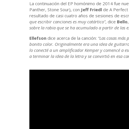
La continuación del EP homónimo de 2014 fue nu
Panther, Stone Sour), con
Jeff Friedl
de A Perfect 
resultado de casi cuatro años de sesiones de escr
que escribir canciones es muy catártico”
, dice
Bello
sobre la rabia que se ha acumulado a partir de las e
Ellefson
dice acerca de la canción:
“Las cosas más p
bonito color. Originalmente era una idea de guitarr
lo conecté a un amplificador Kemper y comencé a es
a terminar la idea de la letra y se convirtió en esa c