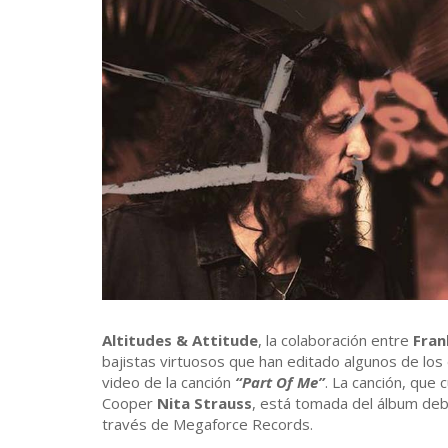
Altitudes & Attitude
, la colaboración entre
Fran
bajistas virtuosos que han editado algunos de los
video de la canción
“Part Of Me”
. La canción, que 
Cooper
Nita Strauss
, está tomada del álbum deb
través de Megaforce Records.