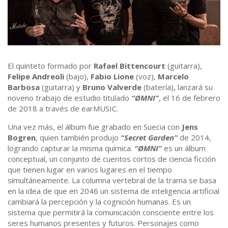
El quinteto formado por
Rafael Bittencourt
(guitarra),
Felipe Andreoli
(bajo),
Fabio Lione
(voz),
Marcelo
Barbosa
(guitarra) y
Bruno Valverde
(batería), lanzará su
noveno trabajo de estudio titulado
“ØMNI”
, el 16 de febrero
de 2018 a través de earMUSIC.
Una vez más, el álbum fue grabado en Suecia con
Jens
Bogren
, quien también produjo
“Secret Garden”
de 2014,
logrando capturar la misma química.
“ØMNI”
es un álbum
conceptual, un conjunto de cuentos cortos de ciencia ficción
que tienen lugar en varios lugares en el tiempo
simultáneamente. La columna vertebral de la trama se basa
en la idea de que en 2046 un sistema de inteligencia artificial
cambiará la percepción y la cognición humanas. Es un
sistema que permitirá la comunicación consciente entre los
seres humanos presentes y futuros. Personajes como