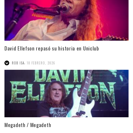
David Ellefson repasó su historia en Uniclub
,
ROB ISA
18 FEBRERO, 2026
Megadeth / Megadeth