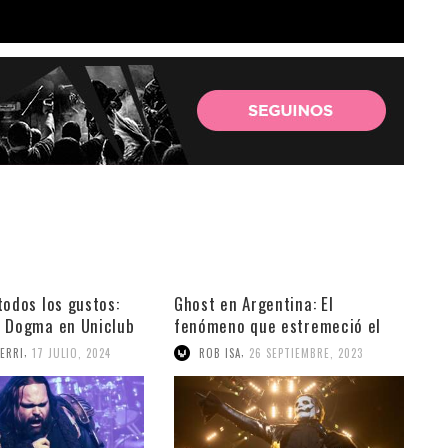
todos los gustos:
Ghost en Argentina: El
y Dogma en Uniclub
fenómeno que estremeció el
Movistar Arena
,
,
ERRI
17 JULIO, 2024
ROB ISA
26 SEPTIEMBRE, 2023