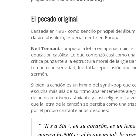
El pecado original
Lanzada en 1987 como sencillo principal del álbu
clásico absoluto, especialmente en Europa.
Neil Tennant
compuso la letra en apenas quince
educación católica. Lo que comenzó casi como una
crítica punzante a la estructura moral de la Iglesi
tomada con seriedad, fue tal la repercusión que in
sermón.
Si bien la canción es un himno del synth-pop que c
escucha más allá de su ritmo aparentemente alegr
de un dramatismo asfixiante y casi religioso. La 
que la letra de la canción se perciba como una tri
por el propio cantante años después:
“”It’s a Sin”, en su corazón, es un tema
música hi-NRG y el heavy metal: la urge