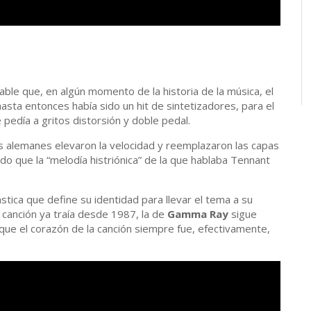
able que, en algún momento de la historia de la música, el
asta entonces había sido un hit de sintetizadores, para el
pedía a gritos distorsión y doble pedal.
os alemanes elevaron la velocidad y reemplazaron las capas
o que la “melodía histriónica” de la que hablaba Tennant
stica que define su identidad para llevar el tema a su
 canción ya traía desde 1987, la de
Gamma Ray
sigue
que el corazón de la canción siempre fue, efectivamente,