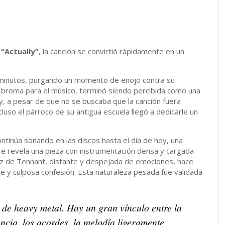
m
“Actually”
, la canción se convirtió rápidamente en un
 minutos, purgando un momento de enojo contra su
 broma para el músico, terminó siendo percibida como una
a y, a pesar de que no se buscaba que la canción fuera
cluso el párroco de su antigua escuela llegó a dedicarle un
ontinúa sonando en las discos hasta el día de hoy, una
e revela una pieza con instrumentación densa y cargada
voz de Tennant, distante y despejada de emociones, hace
ste y culposa confesión. Esta naturaleza pesada fue validada
 de heavy metal. Hay un gran vínculo entre la
ncia, los acordes, la melodía ligeramente