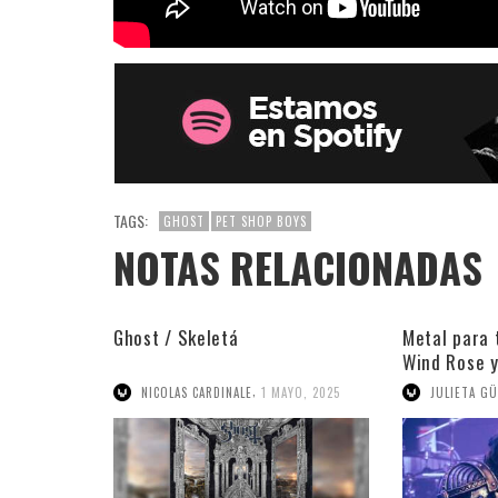
TAGS:
GHOST
PET SHOP BOYS
NOTAS RELACIONADAS
Ghost / Skeletá
Metal para 
Wind Rose 
,
NICOLAS CARDINALE
1 MAYO, 2025
JULIETA GÜ