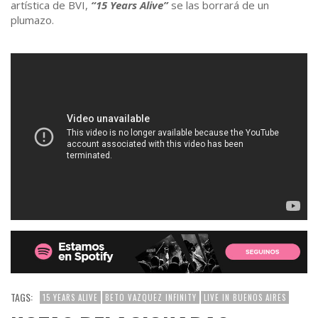
artística de BVI,
“15 Years Alive”
se las borrará de un
plumazo.
TAGS:
15 YEARS ALIVE
BETO VAZQUEZ INFINITY
LIVE IN BUENOS AIRES